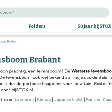
Folders
50 jaar bijSTOX
oom Brabant
nsboom Brabant
 toch prachtig, een levensboom? De
Westerse levensboo
e levensboom, ook wel bekend als Thuja occidentalis, is w
 is dus de perfecte haagplant voor jouw tuin! Bestel ‘m 
 door bijSTOX.nl.
ct naar:
Laurieren
|
Klimop
|
Japanse Hulst
|
Kant en Kla