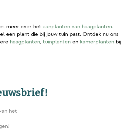
ees meer over het
aanplanten van haagplanten
.
el een plant die bij jouw tuin past. Ontdek nu ons
dere
haagplanten
,
tuinplanten
en
kamerplanten
bij
ieuwsbrief!
van het
Wij slaan gegevens secuur op conform onze
privacy policy.
ngen!