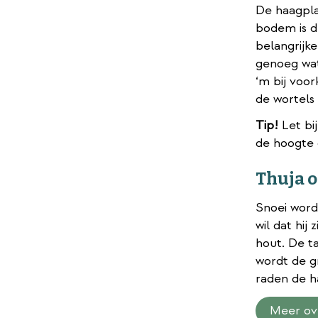
De haagplan
bodem is d
belangrijke
genoeg wate
‘m bij voor
de wortels
Tip!
Let bi
de hoogte d
Thuja o
Snoei wordt
wil dat hij
hout. De t
wordt de g
raden de ha
Meer ov