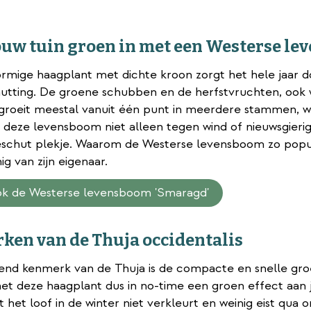
ouw tuin groen in met een Westerse le
rmige haagplant met dichte kroon zorgt het hele jaar doo
utting. De groene schubben en de herfstvruchten, ook w
groeit meestal vanuit één punt in meerdere stammen, w
deze levensboom niet alleen tegen wind of nieuwsgierig
eschut plekje. Waarom de Westerse levensboom zo populai
ig van zijn eigenaar.
ook de Westerse levensboom 'Smaragd'
en van de Thuja occidentalis
end kenmerk van de Thuja is de compacte en snelle groei:
et deze haagplant dus in no-time een groen effect aan j
t het loof in de winter niet verkleurt en weinig eist qua