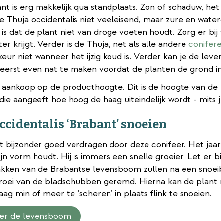
t is erg makkelijk qua standplaats. Zon of schaduw, het 
e Thuja occidentalis niet veeleisend, maar zure en water
 is dat de plant niet van droge voeten houdt. Zorg er bij
r krijgt. Verder is de Thuja, net als alle andere
conifer
keur niet wanneer het ijzig koud is. Verder kan je de lev
 eerst even nat te maken voordat de planten de grond in
j aankoop op de producthoogte. Dit is de hoogte van de 
ie aangeeft hoe hoog de haag uiteindelijk wordt - mits j
ccidentalis ‘Brabant’ snoeien
 bijzonder goed verdragen door deze conifeer. Het jaarli
 zijn vorm houdt. Hij is immers een snelle groeier. Let er 
akken van de Brabantse levensboom zullen na een snoeib
roei van de bladschubben geremd. Hierna kan de plant
ag min of meer te ‘scheren’ in plaats flink te snoeien.
er de levensboom