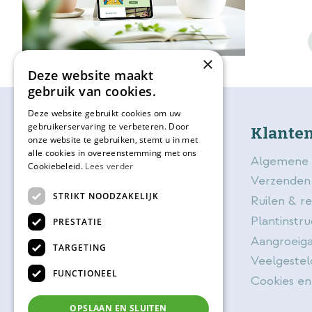
×
Deze website maakt
gebruik van cookies.
Deze website gebruikt cookies om uw
gebruikerservaring te verbeteren. Door
bijSTOX
Klanten
onze website te gebruiken, stemt u in met
alle cookies in overeenstemming met ons
Over bijSTOX
Algemene 
Cookiebeleid.
Lees verder
Blog
Verzenden
STRIKT NOODZAKELIJK
Contact
Ruilen & r
Openingstijden
Plantinstru
PRESTATIE
Vacatures
Aangroeiga
TARGETING
BijSTOX kadokaart
Veelgestel
FUNCTIONEEL
Planttips
Cookies en
Magazine
OPSLAAN EN SLUITEN