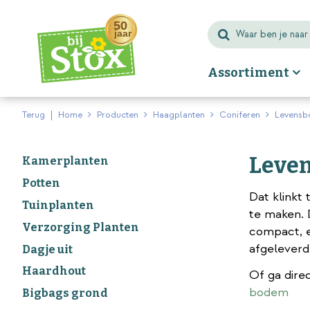
Ga
naar
content
Assortiment
Terug
Home
Producten
Haagplanten
Coniferen
Levensb
Leve
Kamerplanten
Potten
Dat klinkt
Tuinplanten
te maken. D
Verzorging Planten
compact, en
afgeleverd
Dagje uit
Haardhout
Of ga dire
bodem
Bigbags grond