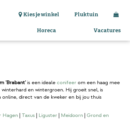
Kies je winkel
Pluktuin
Horeca
Vacatures
m 'Brabant'
is een ideale
conifeer
om een haag mee
interhard en wintergroen. Hij groeit snel, is
online, direct van de kweker en bij jou thuis
ar Hagen
|
Taxus
|
Liguster
|
Meidoorn
|
Grond en