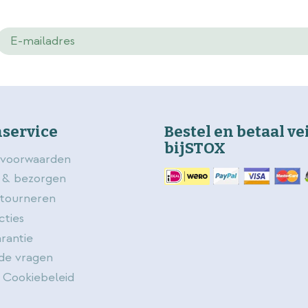
service
Bestel en betaal ve
bijSTOX
voorwaarden
 & bezorgen
etourneren
cties
rantie
de vragen
 Cookiebeleid