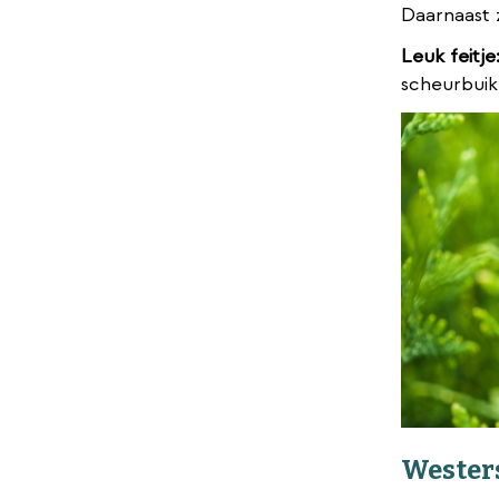
Daarnaast z
Leuk feitje
scheurbuik
Wester