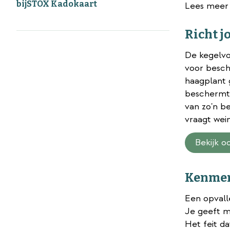
bijSTOX Kadokaart
Lees meer
Richt j
De kegelvo
voor besch
haagplant 
beschermt 
van zo'n b
vraagt wein
Bekijk 
Kenmerk
Een opvall
Je geeft m
Het feit da