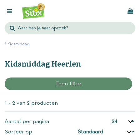
G
a
n
a
a
r
Kidsmiddag
c
o
Kidsmiddag Heerlen
n
t
e
Toon filter
n
t
1 - 2 van 2 producten
Aantal per pagina
Sorteer op