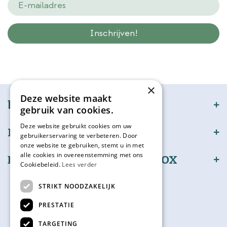
Wij slaan gegevens secuur op conform onze
privacy policy.
×
Deze website maakt
bijSTOX
gebruik van cookies.
Deze website gebruikt cookies om uw
Klantenservice
gebruikerservaring te verbeteren. Door
onze website te gebruiken, stemt u in met
alle cookies in overeenstemming met ons
Bestel en betaal veilig bijSTOX
Cookiebeleid.
Lees verder
Volg ons
STRIKT NOODZAKELIJK
PRESTATIE
TARGETING