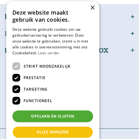
×
Deze website maakt
bijSTOX
gebruik van cookies.
Deze website gebruikt cookies om uw
Klantenservice
gebruikerservaring te verbeteren. Door
onze website te gebruiken, stemt u in met
alle cookies in overeenstemming met ons
Bestel en betaal veilig bijSTOX
Cookiebeleid.
Lees verder
Volg ons
STRIKT NOODZAKELIJK
PRESTATIE
TARGETING
Kadokaart
FUNCTIONEEL
Check hier je saldo
OPSLAAN EN SLUITEN
ALLES AFWIJZEN