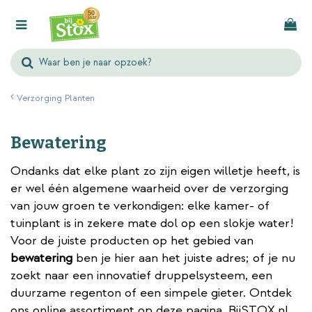
G
a
n
a
a
r
Verzorging Planten
c
o
Bewatering
n
t
Ondanks dat elke plant zo zijn eigen willetje heeft, is
e
er wel één algemene waarheid over de verzorging
n
van jouw groen te verkondigen: elke kamer- of
t
tuinplant is in zekere mate dol op een slokje water!
Voor de juiste producten op het gebied van
bewatering
ben je hier aan het juiste adres; of je nu
zoekt naar een innovatief druppelsysteem, een
duurzame regenton of een simpele gieter. Ontdek
ons online assortiment op deze pagina. BijSTOX.nl