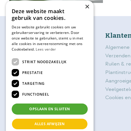
×
Deze website maakt
gebruik van cookies.
Deze website gebruikt cookies om uw
gebruikerservaring te verbeteren. Door
bijSTOX
Klanten
onze website te gebruiken, stemt u in met
alle cookies in overeenstemming met ons
Over bijSTOX
Algemene 
Cookiebeleid.
Lees verder
Blog
Verzenden
STRIKT NOODZAKELIJK
Contact
Ruilen & r
Openingstijden
Plantinstru
PRESTATIE
Vacatures
Aangroeiga
TARGETING
BijSTOX kadokaart
Veelgestel
FUNCTIONEEL
Planttips
Cookies en
Magazine
OPSLAAN EN SLUITEN
Activiteiten
ALLES AFWIJZEN