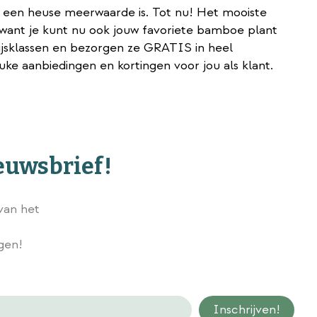
n een heuse meerwaarde is. Tot nu! Het mooiste
 want je kunt nu ook jouw favoriete bamboe plant
ijsklassen en bezorgen ze GRATIS in heel
e aanbiedingen en kortingen voor jou als klant.
ieuwsbrief!
van het
Wij slaan gegevens secuur op conform onze
privacy policy.
ngen!