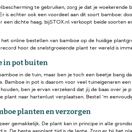
lbescherming te gebruiken, zorg je dat je woekerende ba
Er is echter ook een voordeel aan dit soort bamboe: doo
r een dichte haag. bijSTOX.nl verkoopt beide soorten en
ij het online bestellen van bamboe op de huidige plant
 record hoor de snelstgroeiende plant ter wereld is im
in pot buiten
 bamboe in de tuin, maar ben je toch een beetje bang da
. Bamboe in pot is daarom voor veel tuineigenaren een 
houden, ben je ervan verzekerd dat jíj de baas over je p
e plant naar hartenlust verplaatsen. Bestel ‘m eenvoudi
mboe planten en verzorgen
zeer gemakkelijk. De plant kan in principe in alle gron
 is. De beste aanplant tijd is de lente. Zorg er bij het 