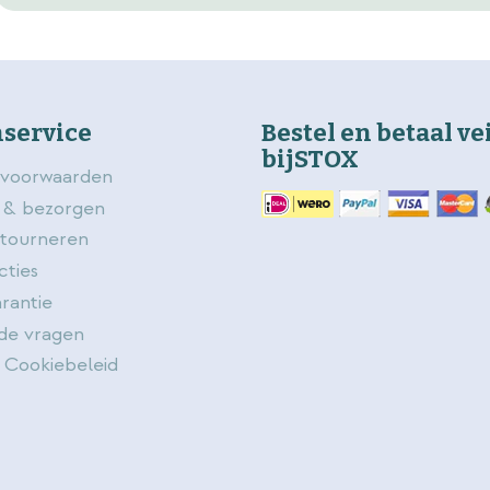
service
Bestel en betaal ve
bijSTOX
voorwaarden
 & bezorgen
etourneren
cties
rantie
de vragen
 Cookiebeleid