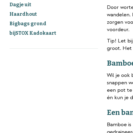
Dagje uit
Door worte
Haardhout
wandelen. 
zorgen voo
Bigbags grond
voordeur.
bijSTOX Kadokaart
Tip! Let b
groot. Het
Bamboe 
Wil je ook
snappen we
een pot te 
én kun je d
Een ba
Bamboe is 
gedraineerd