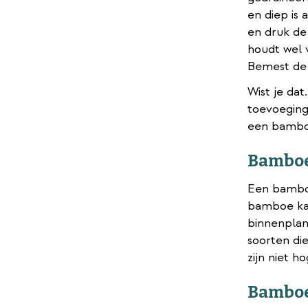
en diep is
en druk de
houdt wel v
Bemest de 
Wist je da
toevoeging
een bambo
Bamboe
Een bamboe
bamboe kam
binnenplant
soorten di
zijn niet 
Bamboe 