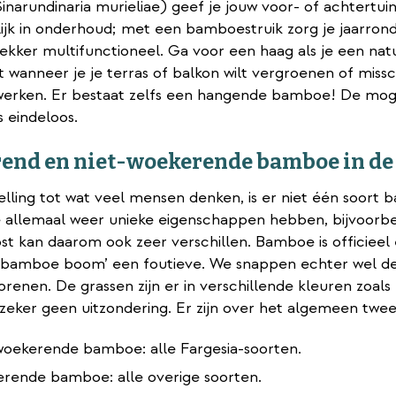
narundinaria murieliae) geef je jouw voor- of achtertui
jk in onderhoud; met een bamboestruik zorg je jaarrond 
ekker multifunctioneel. Ga voor een haag als je een natu
t wanneer je je terras of balkon wilt vergroenen of missch
rwerken. Er bestaat zelfs een hangende bamboe! De mo
s eindeloos.
end en niet-woekerende bamboe in de
elling tot wat veel mensen denken, is er niet één soort 
e allemaal weer unieke eigenschappen hebben, bijvoorbee
t kan daarom ook zeer verschillen. Bamboe is officieel
bamboe boom’ een foutieve. We snappen echter wel de v
 torenen. De grassen zijn er in verschillende kleuren zo
zeker geen uitzondering. Er zijn over het algemeen twe
woekerende bamboe: alle Fargesia-soorten.
rende bamboe: alle overige soorten.