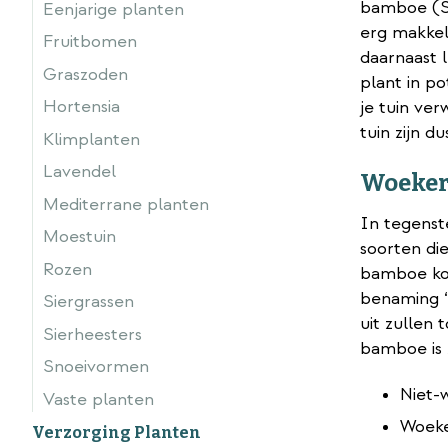
bamboe (Si
Eenjarige planten
erg makkeli
Fruitbomen
daarnaast l
Graszoden
plant in po
Hortensia
je tuin ve
tuin zijn du
Klimplanten
Lavendel
Woeker
Mediterrane planten
In tegenst
Moestuin
soorten di
Rozen
bamboe kos
benaming ‘
Siergrassen
uit zullen
Sierheesters
bamboe is 
Snoeivormen
Niet-
Vaste planten
Woeke
Verzorging Planten