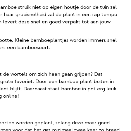
mboe struik niet op eigen houtje door de tuin zal
r haar groeisnelheid zal de plant in een rap tempo
 levert deze snel en goed verpakt tot aan jouw
grootte. Kleine bamboeplantjes worden immers snel
mers een bamboesoort.
t de wortels om zich heen gaan grijpen? Dat
grote favoriet. Door een bamboe plant buiten in
lant blijft. Daarnaast staat bamboe in pot erg leuk
g online!
dsoorten worden geplant, zolang deze maar goed
planten voor dat het gat minimaal twee keer zo breed