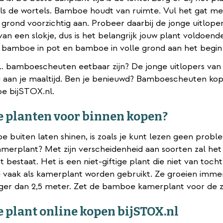
 als de wortels. Bamboe houdt van ruimte. Vul het gat m
 grond voorzichtig aan. Probeer daarbij de jonge uitlo
an een slokje, dus is het belangrijk jouw plant voldoende
bamboe in pot en bamboe in volle grond aan het begin 
t… bamboescheuten eetbaar zijn? De jonge uitlopers va
 aan je maaltijd. Ben je benieuwd? Bamboescheuten kope
e bijSTOX.nl.
 planten voor binnen kopen?
 buiten laten shinen, is zoals je kunt lezen geen probl
erplant? Met zijn verscheidenheid aan soorten zal het g
 bestaat. Het is een niet-giftige plant die niet van toc
e vaak als kamerplant worden gebruikt. Ze groeien immer
hoger dan 2,5 meter. Zet de bamboe kamerplant voor de ze
plant online kopen bijSTOX.nl