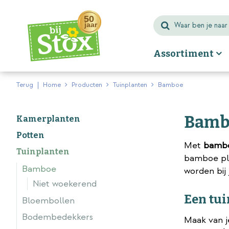
Ga
naar
content
Assortiment
Terug
Home
Producten
Tuinplanten
Bamboe
Bamb
Kamerplanten
Potten
Met
bamb
Tuinplanten
bamboe pla
Bamboe
worden bij 
Niet woekerend
Een tui
Bloembollen
Bodembedekkers
Maak van j