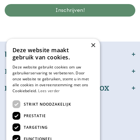
Wij slaan gegevens secuur op conform onze
privacy policy.
×
Deze website maakt
bijSTOX
gebruik van cookies.
Deze website gebruikt cookies om uw
Klantenservice
gebruikerservaring te verbeteren. Door
onze website te gebruiken, stemt u in met
alle cookies in overeenstemming met ons
Bestel en betaal veilig bijSTOX
Cookiebeleid.
Lees verder
Volg ons
STRIKT NOODZAKELIJK
PRESTATIE
TARGETING
Kadokaart
FUNCTIONEEL