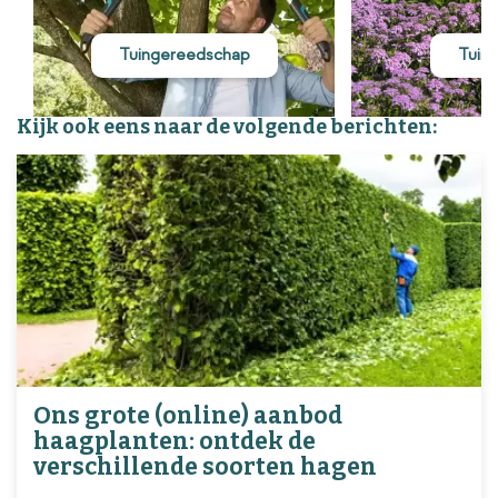
Tuingereedschap
Tuin
Kijk ook eens naar de volgende berichten:
Ons grote (online) aanbod
haagplanten: ontdek de
verschillende soorten hagen