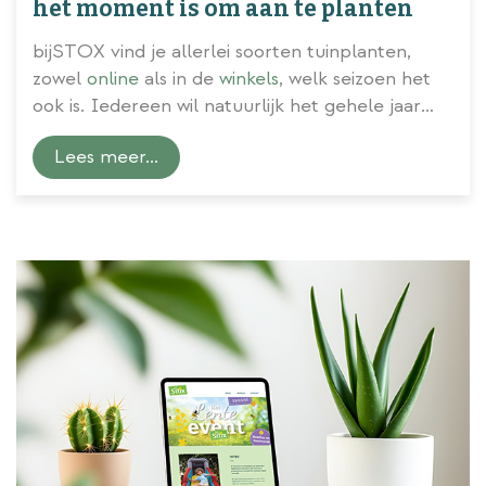
het moment is om aan te planten
bijSTOX vind je allerlei soorten tuinplanten,
zowel
online
als in de
winkels
, welk seizoen het
ook is. Iedereen wil natuurlijk het gehele jaar
van een groene, maar ook kleurrijke tuin
Lees meer...
genieten. Tijd dus om die groene vingers eens
aan het werk te zetten, want een groene tuin
begint toch echt bij jezelf! In tegenstelling tot
wat veel mensen denken, is ook de herfst een
ideaal tu
...