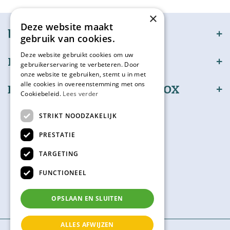
×
Deze website maakt
bijSTOX
gebruik van cookies.
Deze website gebruikt cookies om uw
Klantenservice
gebruikerservaring te verbeteren. Door
onze website te gebruiken, stemt u in met
alle cookies in overeenstemming met ons
Bestel en betaal veilig bijSTOX
Cookiebeleid.
Lees verder
Volg ons
STRIKT NOODZAKELIJK
PRESTATIE
TARGETING
Kadokaart
FUNCTIONEEL
Check hier je saldo
OPSLAAN EN SLUITEN
ALLES AFWIJZEN