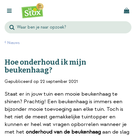
G
a
n
a
a
r
Nieuws
c
o
Hoe onderhoud ik mijn
n
beukenhaag?
t
e
Gepubliceerd op
22 september 2021
n
Staat er in jouw tuin een mooie beukenhaag te
t
shinen? Prachtig! Een beukenhaag is immers een
bijzonder mooie toevoeging aan elke tuin. Toch is
het niet de meest gemakkelijke tuintopper en
kunnen er heel wat vragen opborrelen wanneer je
met het
onderhoud van de beukenhaag
aan de slag