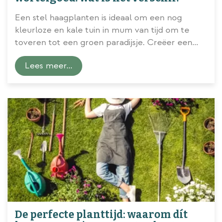
Een stel haagplanten is ideaal om een nog
kleurloze en kale tuin in mum van tijd om te
toveren tot een groen paradijsje. Creëer een
groene erfafscheiding, houd met een haag de
Lees meer...
containers uit het zicht of leg met behulp van
haagplanten een aantal stijlvolle tuinkamers
aan. Waar je je
haagplanten
ook voor gebruikt,
je voor- en achtertuin zullen er sowieso van
opknappen. Maar welke haagplanten kies je en
welke kweekwijze heeft dan jouw voorkeur
...
De perfecte planttijd: waarom dít