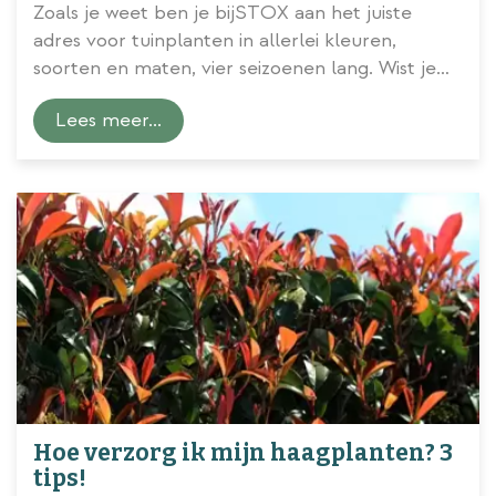
Zoals je weet ben je bijSTOX aan het juiste
adres voor tuinplanten in allerlei kleuren,
soorten en maten, vier seizoenen lang. Wist je
bijvoorbeeld dat wij een eigen kwekerij hebben?
Lees meer...
Om die reden kunnen we je planten van A+
kwaliteit garanderen. Ook zijn wij met ons grote
aanbod
haagplanten
en expertise over deze
plantgroep echte haagkenners te noemen. Je
vindt bijSTOX een groot assortiment
haagplanten, zowel in onze
...
Hoe verzorg ik mijn haagplanten? 3
tips!