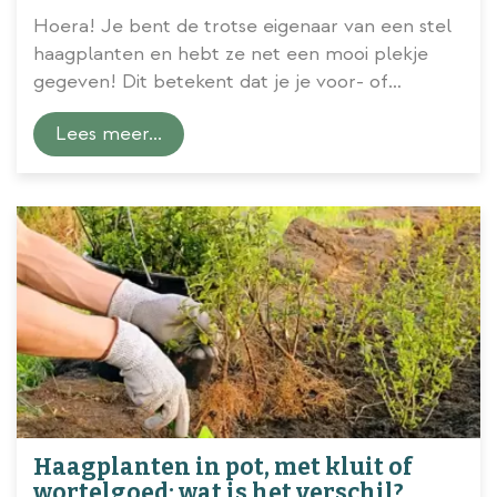
Hoera! Je bent de trotse eigenaar van een stel
haagplanten en hebt ze net een mooi plekje
gegeven! Dit betekent dat je je voor- of
achtertuin zojuist van een flinke portie groen
Lees meer...
hebt voorzien – leuk voor jou én alles wat er
buiten leeft. Je wilt natuurlijk zo veel en lang
mogelijk genieten van je nieuwe aanwinst. Het is
daarom belangrijk dat je je haag zo goed
mogelijk onderhoudt en verzorgt. Maar hoe doe
je dat? In dit blog geven we je 3 tips over
...
Haagplanten in pot, met kluit of
wortelgoed: wat is het verschil?