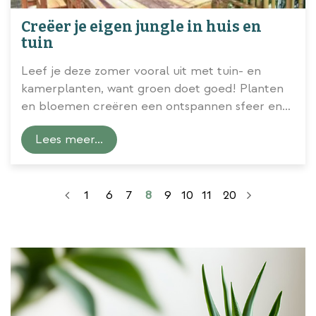
Creëer je eigen jungle in huis en
tuin
Leef je deze zomer vooral uit met tuin- en
kamerplanten, want groen doet goed! Planten
en bloemen creëren een ontspannen sfeer en
het verzorgen ervan biedt een welkome
Lees meer...
afleiding.
1
6
7
8
9
10
11
20