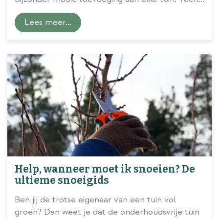
is het niet de meest gemakkelijke tuintopper en
Lees meer...
kunnen er heel wat vragen opborrelen wanneer
je met het
onderhoud van de beukenhaag
aan
de slag wilt. In dit blog willen we daarom een
aantal veelgestelde vragen voor je
beantwoorden. Zo weet je straks alles over het
aanplanten en snoeien, én wanneer je dat
...
Help, wanneer moet ik snoeien? De
ultieme snoeigids
Ben jij de trotse eigenaar van een tuin vol
groen? Dan weet je dat de onderhoudsvrije tuin