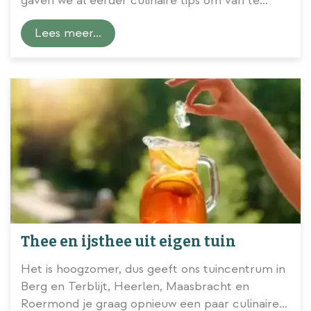
gaven we al eerder culinaire tips om van te
genieten tijdens je zomer in eigen tuin. Onder
Lees meer...
andere over hoe je zelf thee en ijsthee kunt
maken met ingrediënten uit eigen tuin en uit de
potten op je balkon of (dak)terras. Wie lust er in
de zomer nu niet een lekker verkoelend ijsje of
frisse sorbet? Ook die kun je zelf maken.
Thee en ijsthee uit eigen tuin
Het is hoogzomer, dus geeft ons tuincentrum in
Berg en Terblijt, Heerlen, Maasbracht en
Roermond je graag opnieuw een paar culinaire