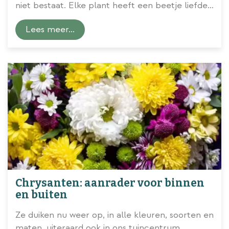
niet bestaat. Elke plant heeft een beetje liefde
en aandacht nodig om optimaal te kunnen
Lees meer...
groeien en bloeien. Dat is alleen maar leuk, want
tuinieren geeft je de nodige beweging,
ontspanning en ontlading. Zoals je weet behoren
onder andere watergeven, bemesten en snoeien
tot je takenpakket als tuinbaas. Laat die laatste
nou helaas een reden zijn voor velen om voor
de veilige we
...
Chrysanten: aanrader voor binnen
en buiten
Ze duiken nu weer op, in alle kleuren, soorten en
maten, uiteraard ook in ons tuincentrum.