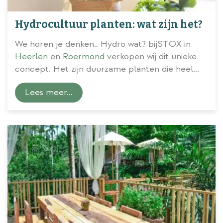
Hydrocultuur planten: wat zijn het?
We horen je denken.. Hydro wat? bijSTOX in
Heerlen
en
Roermond
verkopen wij dit unieke
concept. Het zijn duurzame planten die heel
makkelijk in de verzorging zijn. De planten
Lees meer...
hebben waterwortels, groeien op vulkaankorrels
en leven in potten met een speciaal
waterreservoir. Alle 'Beautanic Lifestyle' planten
zijn voorzien van d
...