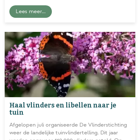
tips om van te genieten tijdens je staycation in
Lees meer...
Tuinesië of op Gran Balconia. Ga eens aan de
slag met ingrediënten uit je tuin, terras- en
balkonpotten en maak daar een karaf
verfrissende ijsthee of een hartverwarmend
potje gezonde thee mee. Leuk om te doen
(met de kinderen), gezond én voordelig!
Haal vlinders en libellen naar je
tuin
Afgelopen juli organiseerde De Vlinderstichting
weer de landelijke tuinvlindertelling. Dit jaar