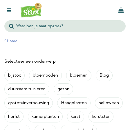
G
a
n
a
a
r
Home
c
o
n
Selecteer een onderwerp:
t
bijstox
bloembollen
bloemen
Blog
e
n
duurzaam tuinieren
gazon
t
grotetuinverbouwing
Haagplanten
halloween
herfst
kamerplanten
kerst
kerstster