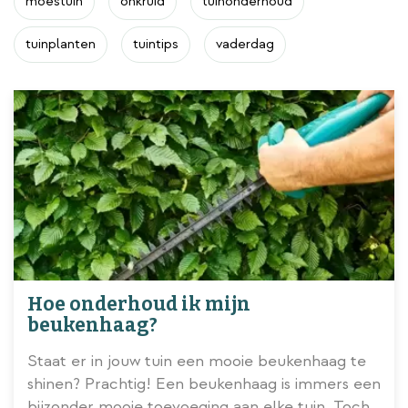
moestuin
onkruid
tuinonderhoud
tuinplanten
tuintips
vaderdag
Hoe onderhoud ik mijn
beukenhaag?
Staat er in jouw tuin een mooie beukenhaag te
shinen? Prachtig! Een beukenhaag is immers een
bijzonder mooie toevoeging aan elke tuin. Toch