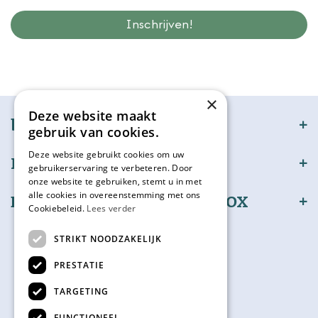
Wij slaan gegevens secuur op conform onze
privacy policy.
×
Deze website maakt
bijSTOX
gebruik van cookies.
Deze website gebruikt cookies om uw
Klantenservice
gebruikerservaring te verbeteren. Door
onze website te gebruiken, stemt u in met
alle cookies in overeenstemming met ons
Bestel en betaal veilig bijSTOX
Cookiebeleid.
Lees verder
Volg ons
STRIKT NOODZAKELIJK
PRESTATIE
TARGETING
Kadokaart
FUNCTIONEEL