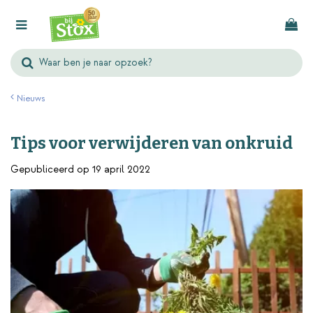
G
a
n
a
a
r
Nieuws
c
o
Tips voor verwijderen van onkruid
n
t
Gepubliceerd op
19 april 2022
e
n
t