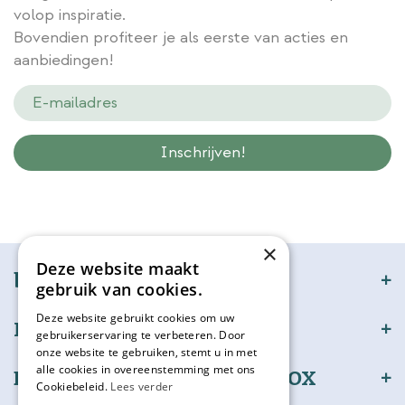
volop inspiratie.
Bovendien profiteer je als eerste van acties en
aanbiedingen!
Wij slaan gegevens secuur op conform onze
privacy policy.
×
Deze website maakt
bijSTOX
gebruik van cookies.
Deze website gebruikt cookies om uw
Klantenservice
gebruikerservaring te verbeteren. Door
onze website te gebruiken, stemt u in met
alle cookies in overeenstemming met ons
Bestel en betaal veilig bijSTOX
Cookiebeleid.
Lees verder