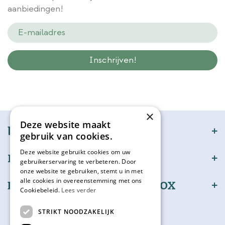
aanbiedingen!
Wij slaan gegevens secuur op conform onze
privacy policy.
×
Deze website maakt
bijSTOX
gebruik van cookies.
Deze website gebruikt cookies om uw
Klantenservice
gebruikerservaring te verbeteren. Door
onze website te gebruiken, stemt u in met
alle cookies in overeenstemming met ons
Bestel en betaal veilig bijSTOX
Cookiebeleid.
Lees verder
Volg ons
STRIKT NOODZAKELIJK