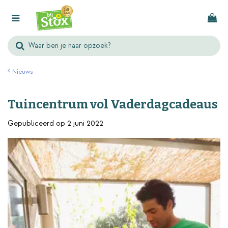
G
a
n
a
a
r
Nieuws
c
o
Tuincentrum vol Vaderdagcadeaus
n
t
Gepubliceerd op
2 juni 2022
e
n
t