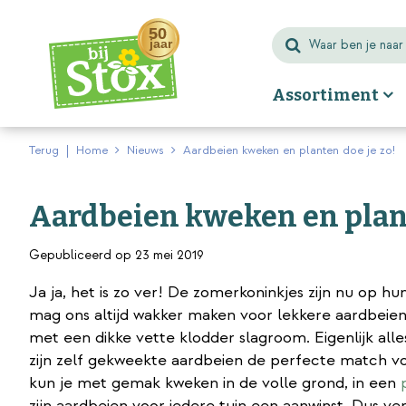
Ga
naar
content
Assortiment
Terug
Home
Nieuws
Aardbeien kweken en planten doe je zo!
Aardbeien kweken en plant
Gepubliceerd op
23 mei 2019
Ja ja, het is zo ver! De zomerkoninkjes zijn nu op hu
mag ons altijd wakker maken voor lekkere aardbeie
met een dikke vette klodder slagroom. Eigenlijk alle
zijn zelf gekweekte aardbeien de perfecte match vo
kun je met gemak kweken in de volle grond, in een
zijn aardbeien voor iedere tuin een aanwinst. Dus v