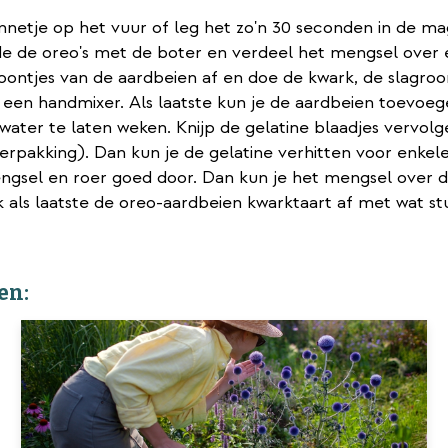
nnetje op het vuur of leg het zo'n 30 seconden in de m
nde de oreo's met de boter en verdeel het mengsel over 
roontjes van de aardbeien af en doe de kwark, de slagro
en handmixer. Als laatste kun je de aardbeien toevoegen
water te laten weken. Knijp de gelatine blaadjes vervolg
 verpakking). Dan kun je de gelatine verhitten voor enk
gsel en roer goed door. Dan kun je het mengsel over d
 als laatste de oreo-aardbeien kwarktaart af met wat st
en: