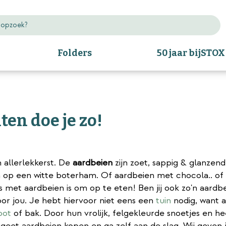
Folders
50 jaar bijSTOX
en doe je zo!
n allerlekkerst. De
aardbeien
zijn zoet, sappig & glanzend
n op een witte boterham. Of aardbeien met chocola.. of
s met aardbeien is om op te eten! Ben jij ook zo'n aardb
or jou. Je hebt hiervoor niet eens een
tuin
nodig, want 
pot
of bak. Door hun vrolijk, felgekleurde snoetjes en he
ergeet aardbeien kopen en ga zelf aan de slag. Wij geven