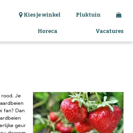
Kies je winkel
Pluktuin
Horeca
Vacatures
 rood. Je
 aardbeien
ei fan? Dan
aardbeien
erlijke geur
 jou daarom