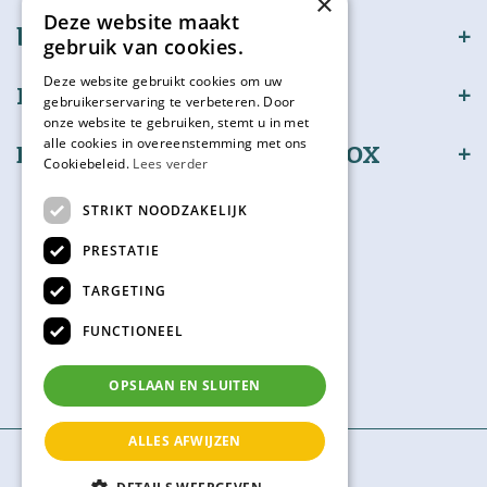
×
Deze website maakt
bijSTOX
gebruik van cookies.
Deze website gebruikt cookies om uw
Klantenservice
gebruikerservaring te verbeteren. Door
onze website te gebruiken, stemt u in met
alle cookies in overeenstemming met ons
Bestel en betaal veilig bijSTOX
Cookiebeleid.
Lees verder
Volg ons
STRIKT NOODZAKELIJK
PRESTATIE
TARGETING
Kadokaart
FUNCTIONEEL
Check hier je saldo
OPSLAAN EN SLUITEN
ALLES AFWIJZEN
© bijSTOX