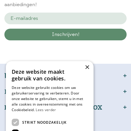
aanbiedingen!
Wij slaan gegevens secuur op conform onze
privacy policy.
×
Deze website maakt
bijSTOX
gebruik van cookies.
Deze website gebruikt cookies om uw
Klantenservice
gebruikerservaring te verbeteren. Door
onze website te gebruiken, stemt u in met
alle cookies in overeenstemming met ons
Bestel en betaal veilig bijSTOX
Cookiebeleid.
Lees verder
Volg ons
STRIKT NOODZAKELIJK