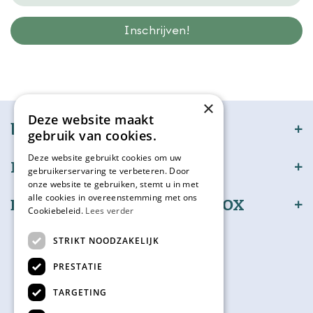
Wij slaan gegevens secuur op conform onze
privacy policy.
×
Deze website maakt
bijSTOX
gebruik van cookies.
Deze website gebruikt cookies om uw
Klantenservice
gebruikerservaring te verbeteren. Door
onze website te gebruiken, stemt u in met
alle cookies in overeenstemming met ons
Bestel en betaal veilig bijSTOX
Cookiebeleid.
Lees verder
Volg ons
STRIKT NOODZAKELIJK
PRESTATIE
TARGETING
Kadokaart