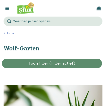
G
a
n
a
a
r
Home
c
o
Wolf-Garten
n
t
e
Toon filter
(Filter actief)
n
t