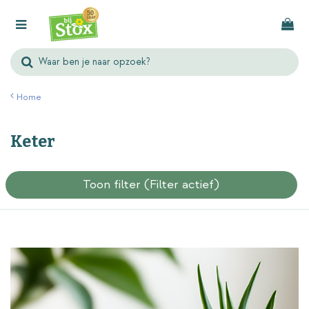
G
a
n
a
a
r
Home
c
o
Keter
n
t
e
Toon filter
(Filter actief)
n
t