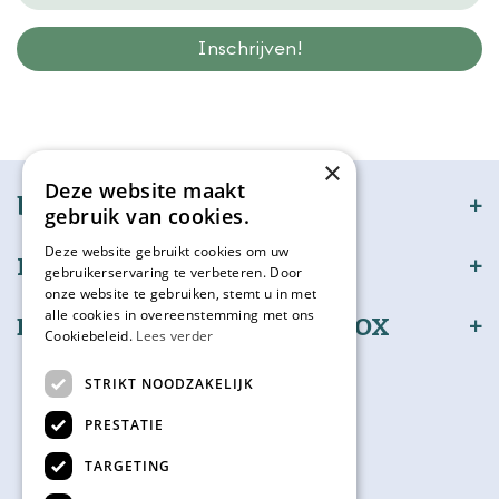
Wij slaan gegevens secuur op conform onze
privacy policy.
×
Deze website maakt
bijSTOX
gebruik van cookies.
Deze website gebruikt cookies om uw
Klantenservice
gebruikerservaring te verbeteren. Door
onze website te gebruiken, stemt u in met
alle cookies in overeenstemming met ons
Bestel en betaal veilig bijSTOX
Cookiebeleid.
Lees verder
Volg ons
STRIKT NOODZAKELIJK
PRESTATIE
TARGETING
Kadokaart