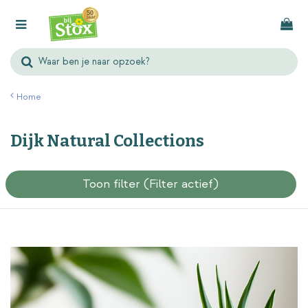
G
a
n
a
a
r
Home
c
o
Dijk Natural Collections
n
t
e
Toon filter
(Filter actief)
n
t