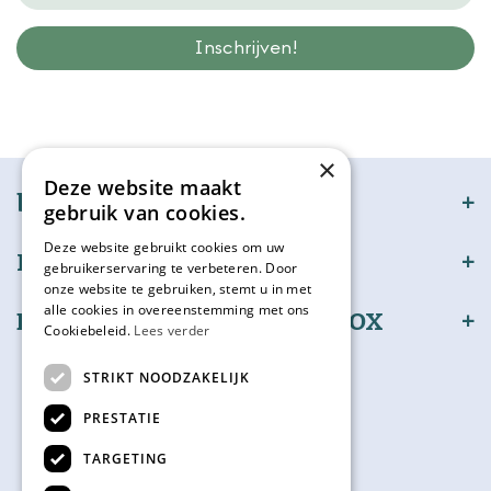
Wij slaan gegevens secuur op conform onze
privacy policy.
×
Deze website maakt
bijSTOX
gebruik van cookies.
Deze website gebruikt cookies om uw
Klantenservice
gebruikerservaring te verbeteren. Door
onze website te gebruiken, stemt u in met
alle cookies in overeenstemming met ons
Bestel en betaal veilig bijSTOX
Cookiebeleid.
Lees verder
Volg ons
STRIKT NOODZAKELIJK
PRESTATIE
TARGETING
Kadokaart