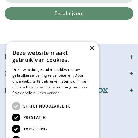
Wij slaan gegevens secuur op conform onze
privacy policy.
×
Deze website maakt
bijSTOX
gebruik van cookies.
Deze website gebruikt cookies om uw
Klantenservice
gebruikerservaring te verbeteren. Door
onze website te gebruiken, stemt u in met
alle cookies in overeenstemming met ons
Bestel en betaal veilig bijSTOX
Cookiebeleid.
Lees verder
Volg ons
STRIKT NOODZAKELIJK
PRESTATIE
TARGETING
Kadokaart