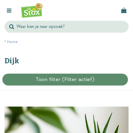
G
a
n
a
a
r
Home
c
o
Dijk
n
t
e
Toon filter
(Filter actief)
n
t