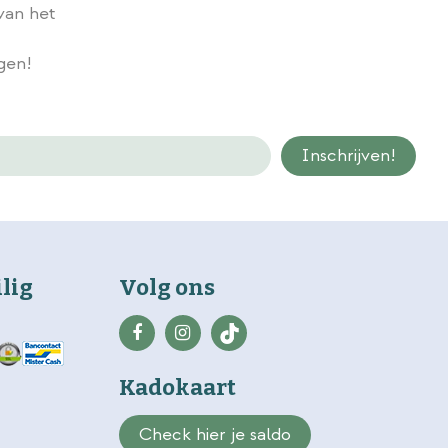
van het
Wij slaan gegevens secuur op conform onze
privacy policy.
ngen!
ilig
Volg ons
Kadokaart
Check hier je saldo