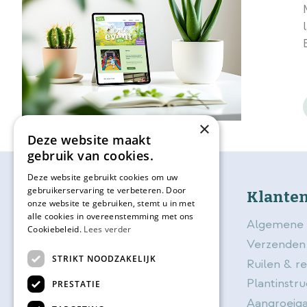
×
Deze website maakt
gebruik van cookies.
Deze website gebruikt cookies om uw
gebruikerservaring te verbeteren. Door
bijSTOX
Klanten
onze website te gebruiken, stemt u in met
alle cookies in overeenstemming met ons
Over bijSTOX
Algemene 
Cookiebeleid.
Lees verder
Blog
Verzenden
STRIKT NOODZAKELIJK
Contact
Ruilen & r
Openingstijden
Plantinstru
PRESTATIE
Vacatures
Aangroeiga