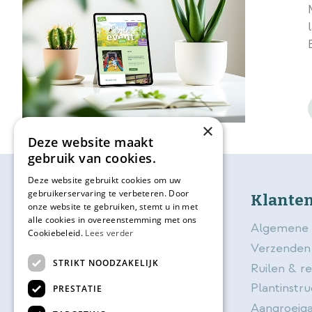
×
Deze website maakt
gebruik van cookies.
Deze website gebruikt cookies om uw
gebruikerservaring te verbeteren. Door
bijSTOX
Klanten
onze website te gebruiken, stemt u in met
alle cookies in overeenstemming met ons
Over bijSTOX
Algemene 
Cookiebeleid.
Lees verder
Blog
Verzenden
STRIKT NOODZAKELIJK
Contact
Ruilen & r
Openingstijden
Plantinstru
PRESTATIE
Vacatures
Aangroeiga