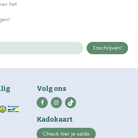
van het
Wij slaan gegevens secuur op conform onze
privacy policy.
ngen!
ilig
Volg ons
Kadokaart
Check hier je saldo