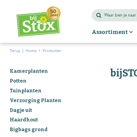
Ga
naar
content
Assortiment
Terug
Home
Producten
bijST
Kamerplanten
Potten
Tuinplanten
Verzorging Planten
Dagje uit
Haardhout
Bigbags grond