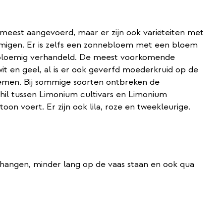
eest aangevoerd, maar er zijn ook variëteiten met
oemigen. Er is zelfs een zonnebloem met een bloem
nbloemig verhandeld. De meest voorkomende
it en geel, al is er ook geverfd moederkruid op de
oemen. Bij sommige soorten ontbreken de
chil tussen Limonium cultivars en Limonium
n voert. Er zijn ook lila, roze en tweekleurige.
ap hangen, minder lang op de vaas staan en ook qua