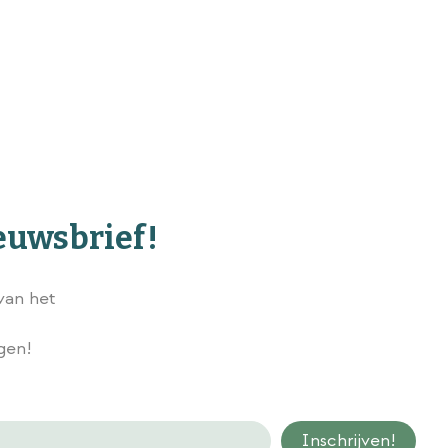
ieuwsbrief!
van het
Wij slaan gegevens secuur op conform onze
privacy policy.
ngen!