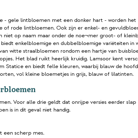
 - gele lintbloemen met een donker hart - worden het m
nje of rode lintbloemen. Ook zijn er enkel- en gevuldbl
n niet op naam maar onder de noe¬mer groot- of klei
d biedt enkelbloemige en dubbelbloemige variëteiten in w
s van witte straalbloemen rondom een hartje van buisbl
jes. Het blad ruikt heerlijk kruidig. Lamsoor kent vers
tatice en biedt felle kleuren, waarbij blauw de hoofdtoo
en, vol kleine bloemetjes in grijs, blauw of lilatinten.
merbloemen
oemen. Voor alle drie geldt dat onrijpe versies eerder sl
en is in dit geval niet handig.
et een scherp mes.