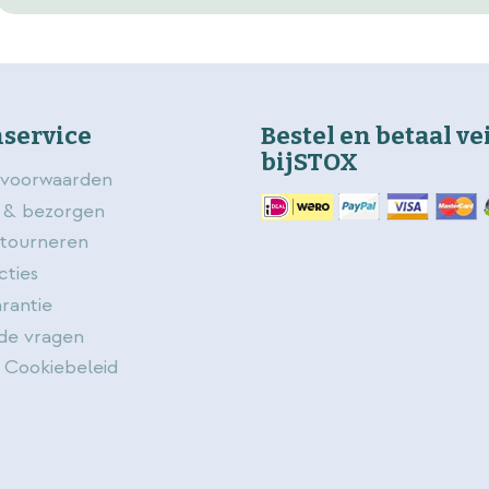
service
Bestel en betaal ve
bijSTOX
voorwaarden
 & bezorgen
etourneren
cties
rantie
de vragen
 Cookiebeleid