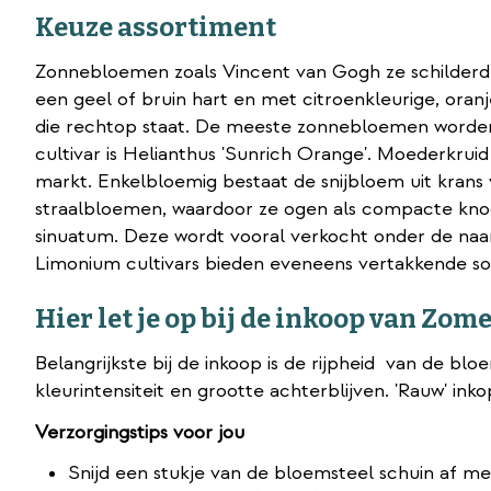
Keuze assortiment
Zonnebloemen zoals Vincent van Gogh ze schilderde
een geel of bruin hart en met citroenkleurige, ora
die rechtop staat. De meeste zonnebloemen worde
cultivar is Helianthus 'Sunrich Orange'. Moederkrui
markt. Enkelbloemig bestaat de snijbloem uit kran
straalbloemen, waardoor ze ogen als compacte knoop
sinuatum. Deze wordt vooral verkocht onder de naam S
Limonium cultivars bieden eveneens vertakkende soort
Hier let je op bij de inkoop van Zo
Belangrijkste bij de inkoop is de rijpheid van de bl
kleurintensiteit en grootte achterblijven. 'Rauw' inkop
Verzorgingstips voor jou
Snijd een stukje van de bloemsteel schuin af m