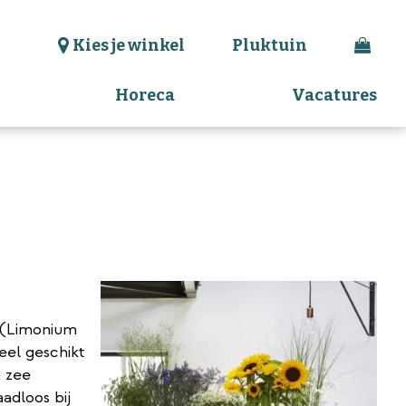
Kies je winkel
Pluktuin
Horeca
Vacatures
 (Limonium
eel geschikt
n zee
adloos bij