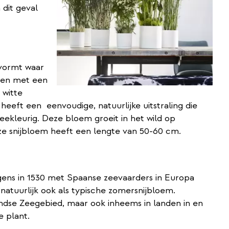
 dit geval
 vormt waar
 en met een
 witte
eft een eenvoudige, natuurlijke uitstraling die
eekleurig. Deze bloem groeit in het wild op
eze snijbloem heeft een lengte van 50-60 cm.
gens in 1530 met Spaanse zeevaarders in Europa
tuurlijk ook als typische zomersnijbloem.
landse Zeegebied, maar ook inheems in landen in en
e plant.