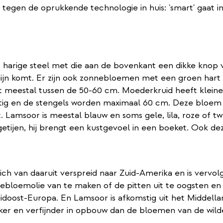
egen de oprukkende technologie in huis: 'smart' gaat in
s harige steel met die aan de bovenkant een dikke knop
ijn komt. Er zijn ook zonnebloemen met een groen hart
gt meestal tussen de 50-60 cm. Moederkruid heeft kleine
ig en de stengels worden maximaal 60 cm. Deze bloem he
 Lamsoor is meestal blauw en soms gele, lila, roze of tw
etijen, hij brengt een kustgevoel in een boeket. Ook d
h van daaruit verspreid naar Zuid-Amerika en is vervol
oemolie van te maken of de pitten uit te oogsten en na
Zuidoost-Europa. En Lamsoor is afkomstig uit het Middel
jker en verfijnder in opbouw dan de bloemen van de wild