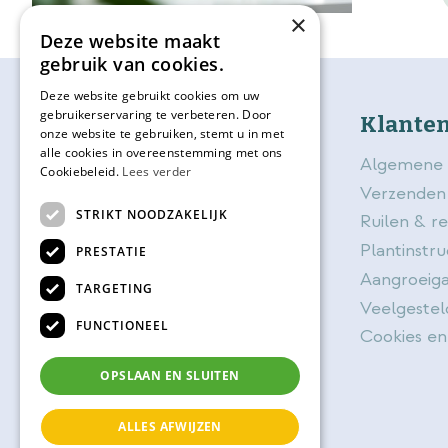
×
Deze website maakt
gebruik van cookies.
Deze website gebruikt cookies om uw
gebruikerservaring te verbeteren. Door
bijSTOX
Klanten
onze website te gebruiken, stemt u in met
alle cookies in overeenstemming met ons
Over bijSTOX
Algemene 
Cookiebeleid.
Lees verder
Blog
Verzenden
STRIKT NOODZAKELIJK
Contact
Ruilen & r
Openingstijden
Plantinstru
PRESTATIE
Vacatures
Aangroeiga
TARGETING
BijSTOX kadokaart
Veelgestel
FUNCTIONEEL
Planttips
Cookies en
Magazine
OPSLAAN EN SLUITEN
Activiteiten
ALLES AFWIJZEN