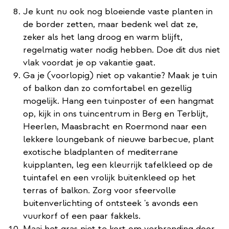
Je kunt nu ook nog bloeiende vaste planten in
de border zetten, maar bedenk wel dat ze,
zeker als het lang droog en warm blijft,
regelmatig water nodig hebben. Doe dit dus niet
vlak voordat je op vakantie gaat.
Ga je (voorlopig) niet op vakantie? Maak je tuin
of balkon dan zo comfortabel en gezellig
mogelijk. Hang een tuinposter of een hangmat
op, kijk in ons tuincentrum in Berg en Terblijt,
Heerlen, Maasbracht en Roermond naar een
lekkere loungebank of nieuwe barbecue, plant
exotische bladplanten of mediterrane
kuipplanten, leg een kleurrijk tafelkleed op de
tuintafel en een vrolijk buitenkleed op het
terras of balkon. Zorg voor sfeervolle
buitenverlichting of ontsteek 's avonds een
vuurkorf of een paar fakkels.
Maai het gras niet te kort om verbranding door