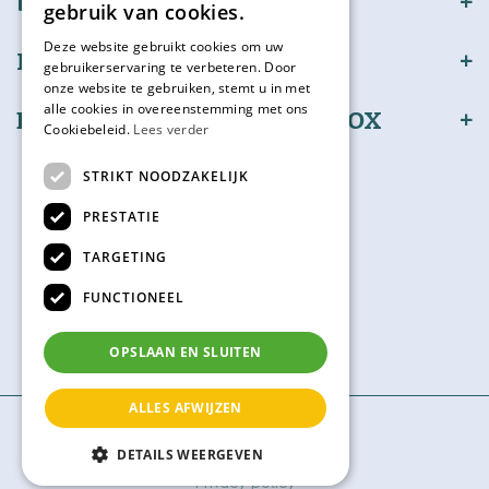
bijSTOX
gebruik van cookies.
Deze website gebruikt cookies om uw
Klantenservice
gebruikerservaring te verbeteren. Door
onze website te gebruiken, stemt u in met
alle cookies in overeenstemming met ons
Bestel en betaal veilig bijSTOX
Cookiebeleid.
Lees verder
Volg ons
STRIKT NOODZAKELIJK
PRESTATIE
TARGETING
Kadokaart
FUNCTIONEEL
Check hier je saldo
OPSLAAN EN SLUITEN
ALLES AFWIJZEN
© bijSTOX
DETAILS WEERGEVEN
Green Solutions
Privacy policy