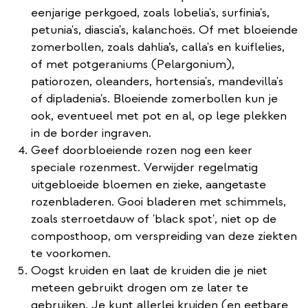
eenjarige perkgoed, zoals lobelia's, surfinia's,
petunia's, diascia's, kalanchoës. Of met bloeiende
zomerbollen, zoals dahlia’s, calla's en kuiflelies,
of met potgeraniums (Pelargonium),
patiorozen, oleanders, hortensia's, mandevilla's
of dipladenia's. Bloeiende zomerbollen kun je
ook, eventueel met pot en al, op lege plekken
in de border ingraven.
Geef doorbloeiende rozen nog een keer
speciale rozenmest. Verwijder regelmatig
uitgebloeide bloemen en zieke, aangetaste
rozenbladeren. Gooi bladeren met schimmels,
zoals sterroetdauw of 'black spot', niet op de
composthoop, om verspreiding van deze ziekten
te voorkomen.
Oogst kruiden en laat de kruiden die je niet
meteen gebruikt drogen om ze later te
gebruiken. Je kunt allerlei kruiden (en eetbare