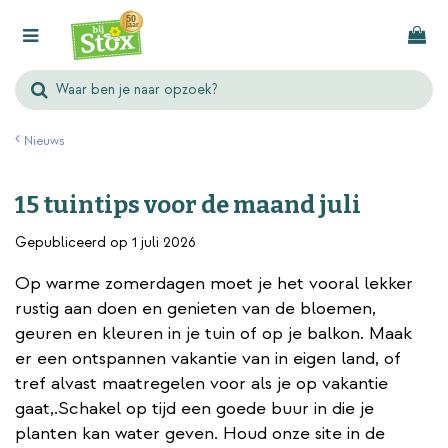
G
a
n
a
a
r
Nieuws
c
o
15 tuintips voor de maand juli
n
t
Gepubliceerd op
1 juli 2026
e
Op warme zomerdagen moet je het vooral lekker
n
rustig aan doen en genieten van de bloemen,
t
geuren en kleuren in je tuin of op je balkon. Maak
er een ontspannen vakantie van in eigen land, of
tref alvast maatregelen voor als je op vakantie
gaat,.Schakel op tijd een goede buur in die je
planten kan water geven. Houd onze site in de