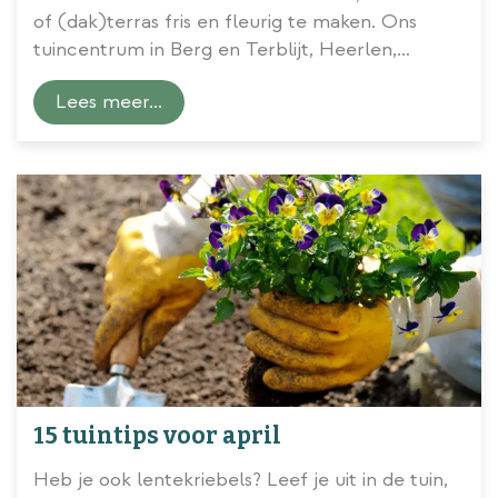
of (dak)terras fris en fleurig te maken. Ons
tuincentrum in Berg en Terblijt, Heerlen,
Maasbracht en Roermond zet
15 klussen
en
Lees meer...
klusjes voor deze maand op een rij. Fijn en
ontspannend om te doen, zeker bij een stralend
lentezonnetje.
15 tuintips voor april
Heb je ook lentekriebels? Leef je uit in de tuin,