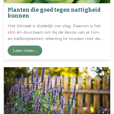
Planten die goed tegen nattigheid
kunnen
Het klimaat is duidelijk van slag. Daarom is het
slim én duurzaam om bij de keuze van je tuin-
en balkonplanten rekening te houden met de
omstandigheden waarin ze het best gedijen.
Lees meer...
Willen ze zon en droge grond of juist meer
schaduw en natte voeten? Ons tuincentrum
in tipt de beste planten voor
vochtige plekken
!