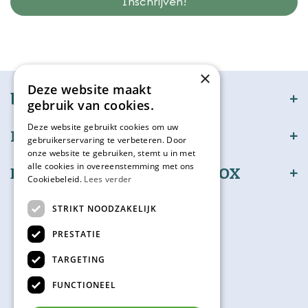
Wij slaan gegevens secuur op conform onze
privacy policy.
×
Deze website maakt
bijSTOX
gebruik van cookies.
Deze website gebruikt cookies om uw
Klantenservice
gebruikerservaring te verbeteren. Door
onze website te gebruiken, stemt u in met
alle cookies in overeenstemming met ons
Bestel en betaal veilig bijSTOX
Cookiebeleid.
Lees verder
Volg ons
STRIKT NOODZAKELIJK
PRESTATIE
TARGETING
Kadokaart
FUNCTIONEEL