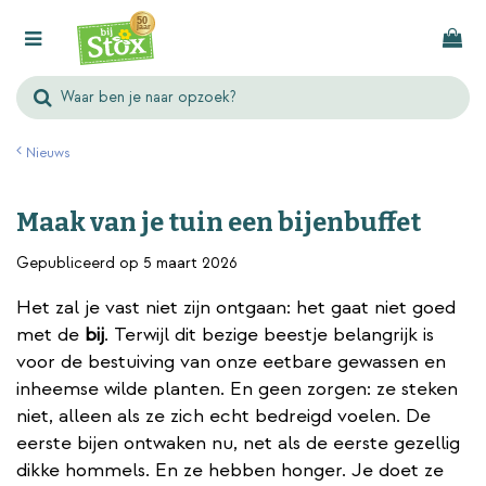
G
a
n
a
a
r
Nieuws
c
o
Maak van je tuin een bijenbuffet
n
t
Gepubliceerd op
5 maart 2026
e
Het zal je vast niet zijn ontgaan: het gaat niet goed
n
met de
bij
. Terwijl dit bezige beestje belangrijk is
t
voor de bestuiving van onze eetbare gewassen en
inheemse wilde planten. En geen zorgen: ze steken
niet, alleen als ze zich echt bedreigd voelen. De
eerste bijen ontwaken nu, net als de eerste gezellig
dikke hommels. En ze hebben honger. Je doet ze