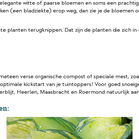
n elegante witte of paarse bloemen en soms een prachti
en (een bladziekte) erop weg, dan zie je de bloemen o
ste planten terugknippen. Dat zijn de planten die zich in
n meteen verse organische compost of speciale mest, zo
 optimale kickstart van je tuintoppers! Voor goed snoe
Terblijt, Heerlen, Maasbracht en Roermond natuurlijk aa
en: