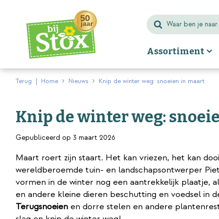
Ga
naar
content
Assortiment
Terug
Home
Nieuws
Knip de winter weg: snoeien in maart
Knip de winter weg: snoei
Gepubliceerd op
3 maart 2026
Maart roert zijn staart. Het kan vriezen, het kan do
wereldberoemde tuin- en landschapsontwerper Piet 
vormen in de winter nog een aantrekkelijk plaatje, a
en andere kleine dieren beschutting en voedsel in 
Terugsnoeien
en dorre stelen en andere plantenresten
slag en knip de winter weg!