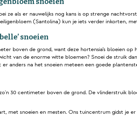
ligenbloem snoeien
oei ze als er nauwelijks nog kans is op strenge nachtvorst
eiligenbloem (Santolina) kun je iets verder inkorten, m
elle’ snoeien
meter boven de grond, want deze hortensia’s bloeien op 
wicht van de enorme witte bloemen? Snoei de struik dan 
t er anders na het snoeien meteen een goede plantenste
 zo'n 30 centimeter boven de grond. De vlinderstruik blo