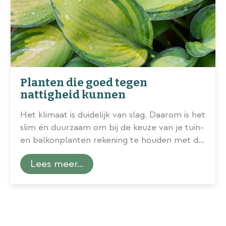
Planten die goed tegen
nattigheid kunnen
Het klimaat is duidelijk van slag. Daarom is het
slim én duurzaam om bij de keuze van je tuin-
en balkonplanten rekening te houden met de
omstandigheden waarin ze het best gedijen.
Lees meer...
Willen ze zon en droge grond of juist meer
schaduw en natte voeten? Ons tuincentrum
in tipt de beste planten voor
vochtige
plekken
!