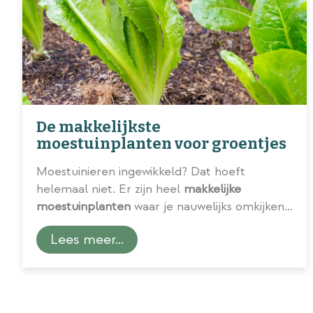
De makkelijkste
moestuinplanten voor groentjes
Moestuinieren ingewikkeld? Dat hoeft
helemaal niet. Er zijn heel
makkelijke
moestuinplanten
waar je nauwelijks omkijken
naar hebt en volop van kunt smullen. Ons
Lees meer...
tuincentrum zet vijf toppers voor je op een
rij.