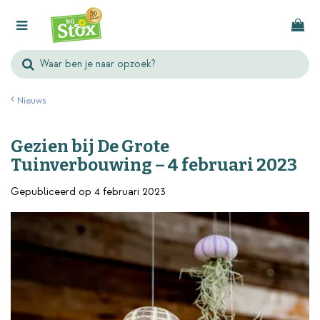
G
a
n
a
a
r
Nieuws
c
o
Gezien bij De Grote
n
Tuinverbouwing – 4 februari 2023
t
e
Gepubliceerd op
4 februari 2023
n
t