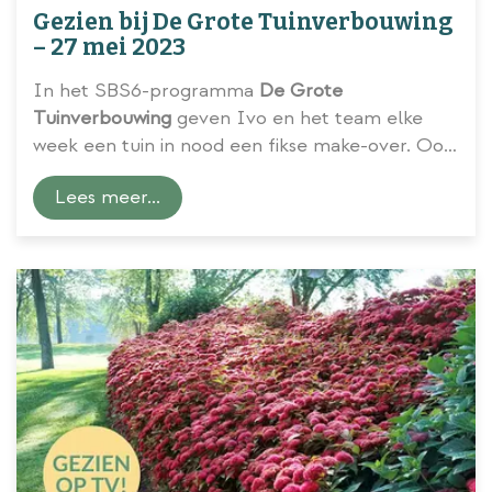
Gezien bij De Grote Tuinverbouwing
– 27 mei 2023
In het SBS6-programma
De Grote
Tuinverbouwing
geven Ivo en het team elke
week een tuin in nood een fikse make-over. Ook
voorzien ze de kijker van inspiratie en tips om
Lees meer...
huis en tuin naar een groener level te tillen.