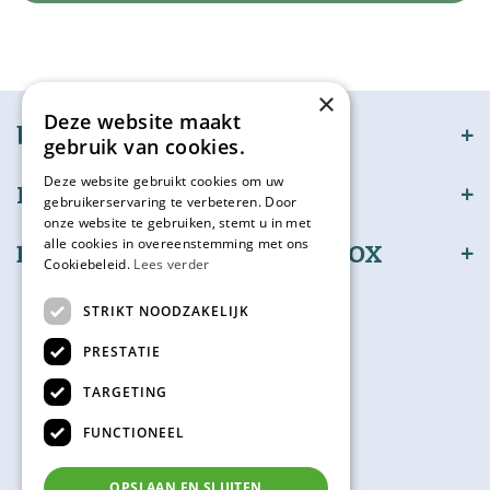
Wij slaan gegevens secuur op conform onze
privacy policy.
×
Deze website maakt
bijSTOX
gebruik van cookies.
Deze website gebruikt cookies om uw
Klantenservice
gebruikerservaring te verbeteren. Door
onze website te gebruiken, stemt u in met
alle cookies in overeenstemming met ons
Bestel en betaal veilig bijSTOX
Cookiebeleid.
Lees verder
Volg ons
STRIKT NOODZAKELIJK
PRESTATIE
TARGETING
Kadokaart
FUNCTIONEEL
Check hier je saldo
OPSLAAN EN SLUITEN