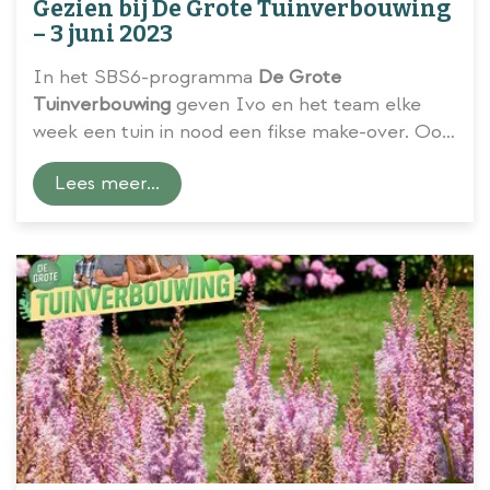
Gezien bij De Grote Tuinverbouwing
– 3 juni 2023
In het SBS6-programma
De Grote
Tuinverbouwing
geven Ivo en het team elke
week een tuin in nood een fikse make-over. Ook
voorzien ze de kijker van inspiratie en tips om
Lees meer...
huis en tuin naar een groener level te tillen.