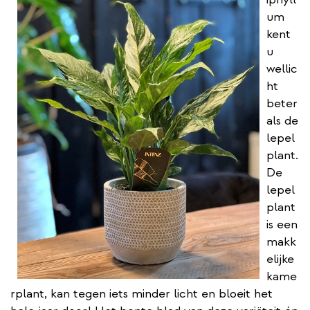
um
kent
u
wellic
ht
beter
als de
lepel
plant.
De
lepel
plant
is een
makk
elijke
kame
rplant, kan tegen iets minder licht en bloeit het