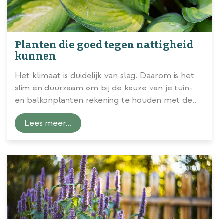
Planten die goed tegen nattigheid
kunnen
Het klimaat is duidelijk van slag. Daarom is het
slim én duurzaam om bij de keuze van je tuin-
en balkonplanten rekening te houden met de
omstandigheden waarin ze het best gedijen.
Lees meer...
Willen ze zon en droge grond of juist meer
schaduw en natte voeten? Ons tuincentrum
in tipt de beste planten voor
vochtige plekken
!