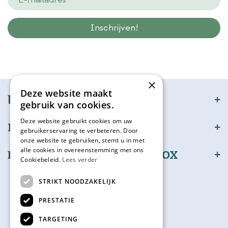
Wij slaan gegevens secuur op conform onze
privacy policy.
×
Deze website maakt
bijSTOX
gebruik van cookies.
Deze website gebruikt cookies om uw
Klantenservice
gebruikerservaring te verbeteren. Door
onze website te gebruiken, stemt u in met
alle cookies in overeenstemming met ons
Bestel en betaal veilig bijSTOX
Cookiebeleid.
Lees verder
Volg ons
STRIKT NOODZAKELIJK
PRESTATIE
TARGETING