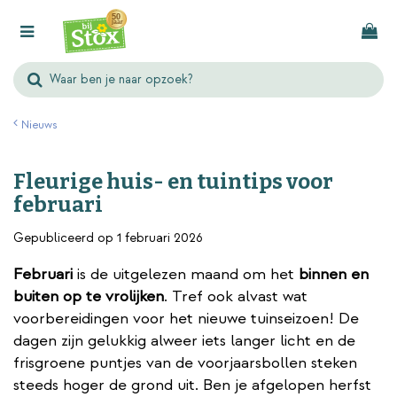
G
a
n
a
a
r
Nieuws
c
o
Fleurige huis- en tuintips voor
n
februari
t
e
Gepubliceerd op
1 februari 2026
n
Februari
is de uitgelezen maand om het
binnen en
t
buiten op te vrolijken
. Tref ook alvast wat
voorbereidingen voor het nieuwe tuinseizoen! De
dagen zijn gelukkig alweer iets langer licht en de
frisgroene puntjes van de voorjaarsbollen steken
steeds hoger de grond uit. Ben je afgelopen herfst