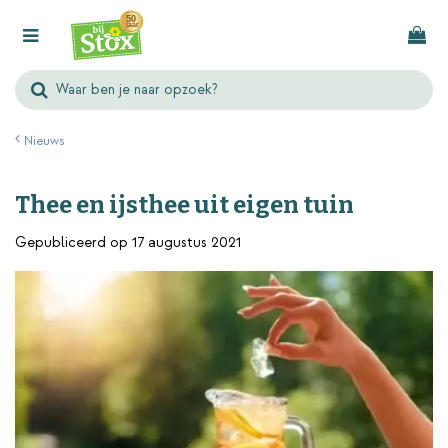
G
a
n
a
a
r
Nieuws
c
o
Thee en ijsthee uit eigen tuin
n
t
Gepubliceerd op
17 augustus 2021
e
n
t