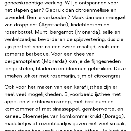
geneeskrachtige werking. Wil je ontspannen voor
het slapen gaan? Gebruik dan citroenmelisse en
lavendel. Ben je verkouden? Maak dan een mengsel
van dropplant (Agastache), lindebloesem en
rozenbottel. Munt, bergamot (Monarda), salie en
venkelzaadjes bevorderen de spijsvertering, dus die
zijn perfect voor na een zware maaltijd, zoals een
zomerse barbecue. Voor een thee van
bergamotplant (Monarda) kun je de fijngesneden
jonge stelen, bladeren en bloemen gebruiken. Deze
smaken lekker met rozemarijn, tijm of citroengras.
Ook voor het maken van een karaf ijsthee zijn er
heel veel mogelijkheden. Bijvoorbeeld ijsthee met
appel en vlierbloesemsiroop, met basilicum en
komkommer of met sinaasappel, gemberwortel en
kaneel. Bloemetjes van komkommerkruid (Borago),
madeliefjes of rozenblaadjes geven niet veel smaak,
maar staan heel vrolijk in een kan ijsthee. Je kunt de