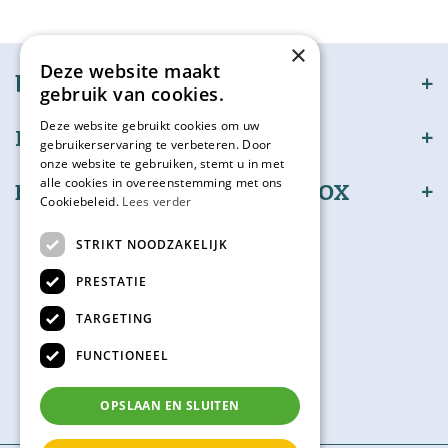
×
Deze website maakt
bijSTOX
gebruik van cookies.
Deze website gebruikt cookies om uw
Klantenservice
gebruikerservaring te verbeteren. Door
onze website te gebruiken, stemt u in met
alle cookies in overeenstemming met ons
Bestel en betaal veilig bijSTOX
Cookiebeleid.
Lees verder
Volg ons
STRIKT NOODZAKELIJK
PRESTATIE
TARGETING
Kadokaart
FUNCTIONEEL
Check hier je saldo
OPSLAAN EN SLUITEN