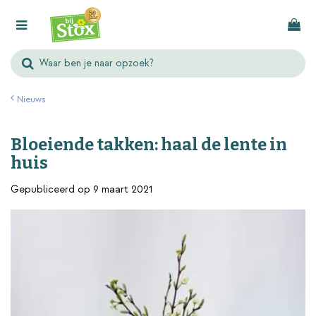
G
a
n
a
a
r
Nieuws
c
o
Bloeiende takken: haal de lente in
n
huis
t
e
Gepubliceerd op
9 maart 2021
n
t