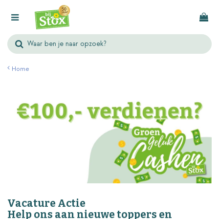
G
a
n
a
a
r
Home
c
o
n
t
e
n
t
Vacature Actie
Help ons aan nieuwe toppers en