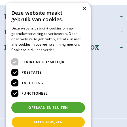
×
Deze website maakt
bijSTOX
gebruik van cookies.
Deze website gebruikt cookies om uw
Klantenservice
gebruikerservaring te verbeteren. Door
onze website te gebruiken, stemt u in met
alle cookies in overeenstemming met ons
Bestel en betaal veilig bijSTOX
Cookiebeleid.
Lees verder
Volg ons
STRIKT NOODZAKELIJK
PRESTATIE
TARGETING
Kadokaart
FUNCTIONEEL
Check hier je saldo
OPSLAAN EN SLUITEN
ALLES AFWIJZEN