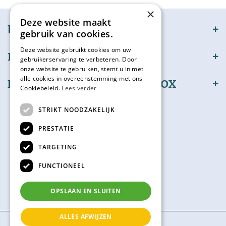
×
Deze website maakt
bijSTOX
gebruik van cookies.
Deze website gebruikt cookies om uw
Klantenservice
gebruikerservaring te verbeteren. Door
onze website te gebruiken, stemt u in met
alle cookies in overeenstemming met ons
Bestel en betaal veilig bijSTOX
Cookiebeleid.
Lees verder
Volg ons
STRIKT NOODZAKELIJK
PRESTATIE
TARGETING
Kadokaart
FUNCTIONEEL
Check hier je saldo
OPSLAAN EN SLUITEN
ALLES AFWIJZEN