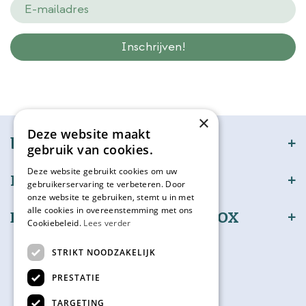
Wij slaan gegevens secuur op conform onze
privacy policy.
×
Deze website maakt
bijSTOX
gebruik van cookies.
Deze website gebruikt cookies om uw
Klantenservice
gebruikerservaring te verbeteren. Door
onze website te gebruiken, stemt u in met
alle cookies in overeenstemming met ons
Bestel en betaal veilig bijSTOX
Cookiebeleid.
Lees verder
Volg ons
STRIKT NOODZAKELIJK
PRESTATIE
TARGETING