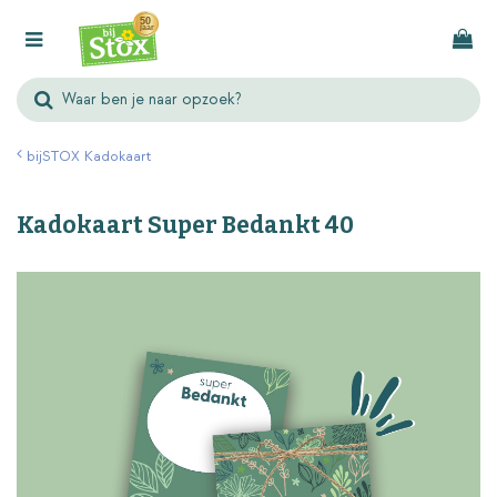
G
a
n
a
a
r
bijSTOX Kadokaart
c
o
Kadokaart Super Bedankt 40
n
t
e
n
t