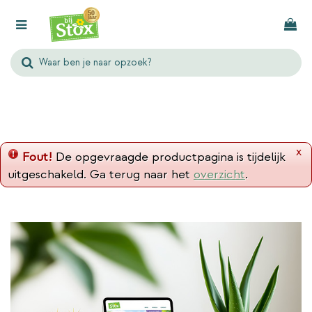
G
a
n
a
a
r
c
o
n
x
Fout!
De opgevraagde productpagina is tijdelijk
t
uitgeschakeld. Ga terug naar het
overzicht
.
e
n
t