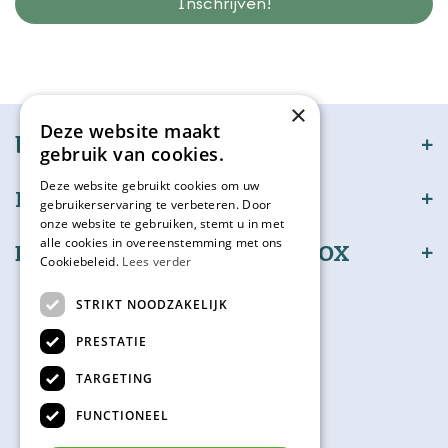
Wij slaan gegevens secuur op conform onze
privacy policy.
×
Deze website maakt
bijSTOX
gebruik van cookies.
Deze website gebruikt cookies om uw
Klantenservice
gebruikerservaring te verbeteren. Door
onze website te gebruiken, stemt u in met
alle cookies in overeenstemming met ons
Bestel en betaal veilig bijSTOX
Cookiebeleid.
Lees verder
Volg ons
STRIKT NOODZAKELIJK
PRESTATIE
TARGETING
Kadokaart
FUNCTIONEEL