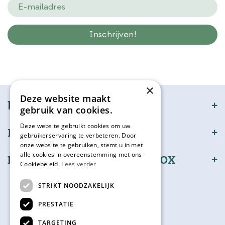
Wij slaan gegevens secuur op conform onze
privacy policy.
×
Deze website maakt
bijSTOX
gebruik van cookies.
Deze website gebruikt cookies om uw
Klantenservice
gebruikerservaring te verbeteren. Door
onze website te gebruiken, stemt u in met
alle cookies in overeenstemming met ons
Bestel en betaal veilig bijSTOX
Cookiebeleid.
Lees verder
Volg ons
STRIKT NOODZAKELIJK
PRESTATIE
TARGETING