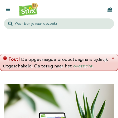
G
a
n
a
a
r
c
o
n
x
Fout!
De opgevraagde productpagina is tijdelijk
t
uitgeschakeld. Ga terug naar het
overzicht
.
e
n
t