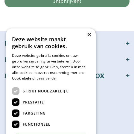
Wij slaan gegevens secuur op conform onze
privacy policy.
×
Deze website maakt
bijSTOX
gebruik van cookies.
Deze website gebruikt cookies om uw
Klantenservice
gebruikerservaring te verbeteren. Door
onze website te gebruiken, stemt u in met
alle cookies in overeenstemming met ons
Bestel en betaal veilig bijSTOX
Cookiebeleid.
Lees verder
Volg ons
STRIKT NOODZAKELIJK
PRESTATIE
TARGETING
Kadokaart
FUNCTIONEEL