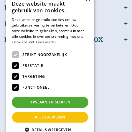
Deze website maakt
bijSTOX
gebruik van cookies.
Deze website gebruikt cookies om uw
Klantenservice
gebruikerservaring te verbeteren. Door
onze website te gebruiken, stemt u in met
alle cookies in overeenstemming met ons
Bestel en betaal veilig bijSTOX
Cookiebeleid.
Lees verder
Volg ons
STRIKT NOODZAKELIJK
PRESTATIE
TARGETING
Kadokaart
FUNCTIONEEL
Check hier je saldo
OPSLAAN EN SLUITEN
ALLES AFWIJZEN
© bijSTOX
DETAILS WEERGEVEN
Green Solutions