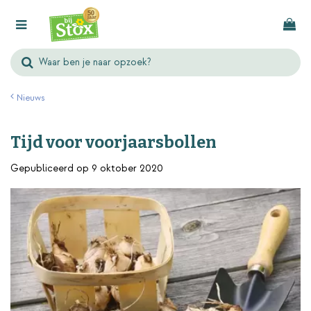
G
a
n
a
a
r
Nieuws
c
o
Tijd voor voorjaarsbollen
n
t
Gepubliceerd op
9 oktober 2020
e
n
t