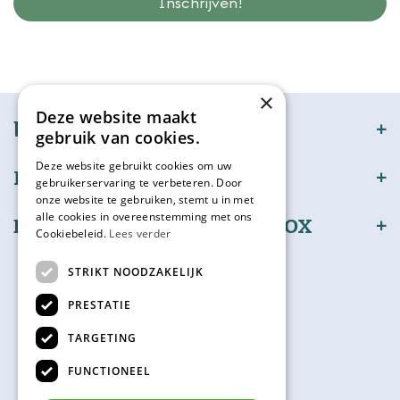
Wij slaan gegevens secuur op conform onze
privacy policy.
×
Deze website maakt
bijSTOX
gebruik van cookies.
Deze website gebruikt cookies om uw
Klantenservice
gebruikerservaring te verbeteren. Door
onze website te gebruiken, stemt u in met
alle cookies in overeenstemming met ons
Bestel en betaal veilig bijSTOX
Cookiebeleid.
Lees verder
Volg ons
STRIKT NOODZAKELIJK
PRESTATIE
TARGETING
Kadokaart
FUNCTIONEEL