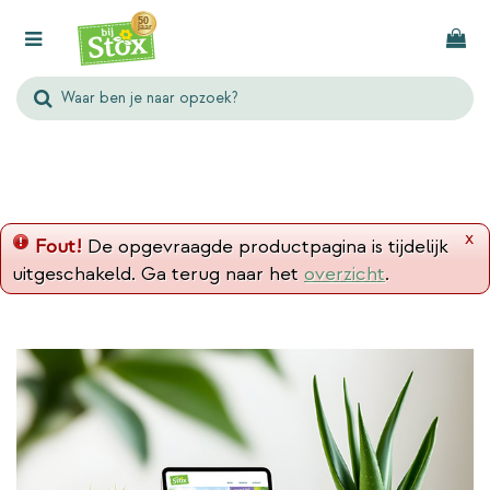
G
a
n
a
a
r
c
o
n
x
Fout!
De opgevraagde productpagina is tijdelijk
t
uitgeschakeld. Ga terug naar het
overzicht
.
e
n
t